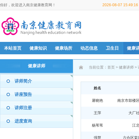
你好，欢迎进入南京健康教育网！
2026-08-07 15:49:
本站首页
健康知识
健康场所
动态信息
卫生日
健康
健康讲师
当前位置：
首页
>
健康讲师
>
讲师简介
姓名
讲座预告
屠晓艳
南京市鼓楼
讲师注册
王萍
大厂
进度查询
杨苇苇
江
强慧
六合区棠