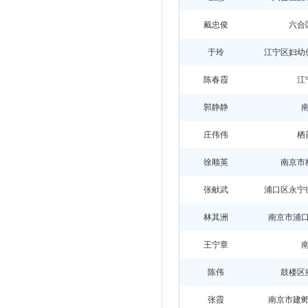
戴忠俊
六合
于玲
江宁区妇幼
陈春霞
江
郭静静
庄伟伟
栖
徐顺英
南京市
张献武
浦口区永宁
林其洲
南京市浦
王宁章
陈伟
鼓楼区
张霞
南京市建