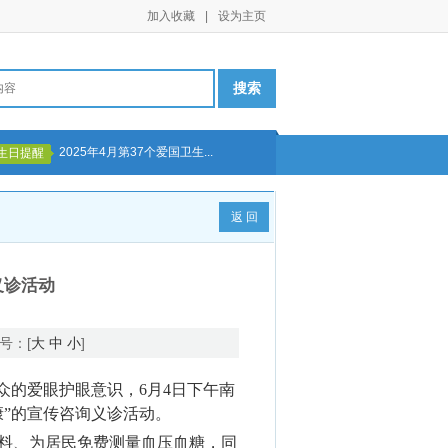
加入收藏
|
设为主页
2025年4月第37个爱国卫生...
生日提醒
返 回
义诊活动
号：[
大
中
小
]
群众的爱眼护眼意识，6月4日下午南
”的宣传咨询义诊活动。
料、为居民免费测量血压血糖，同