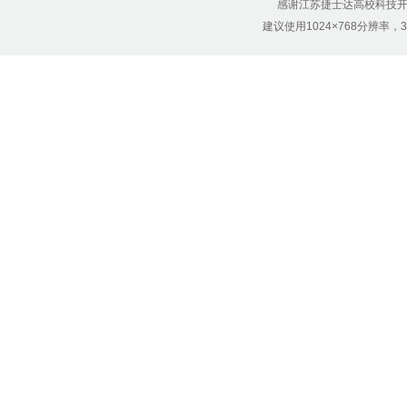
感谢江苏捷士达高校科技开
建议使用1024×768分辨率，32