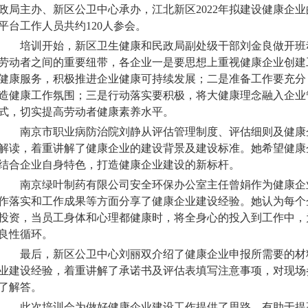
政局主办、新区公卫中心承办，江北新区2022年拟建设健康企
平台工作人员共约120人参会。
培训开始，新区卫生健康和民政局副处级干部刘金良做开班
劳动者之间的重要纽带，各企业一是要思想上重视健康企业创建
健康服务，积极推进企业健康可持续发展；二是准备工作要充分
造健康工作氛围；三是行动落实要积极，将大健康理念融入企业
式，切实提高劳动者健康素养水平。
南京市职业病防治院刘静从评估管理制度、评估细则及健康
解读，着重讲解了健康企业的建设背景及建设标准。她希望健康
结合企业自身特色，打造健康企业建设的新标杆。
南京绿叶制药有限公司安全环保办公室主任曾娟作为健康企
作落实和工作成果等方面分享了健康企业建设经验。她认为每个
投资，当员工身体和心理都健康时，将全身心的投入到工作中，
良性循环。
最后，新区公卫中心刘丽双介绍了健康企业申报所需要的材
业建设经验，着重讲解了承诺书及评估表填写注意事项，对现场
了解答。
此次培训会为做好健康企业建设工作提供了思路，有助于提