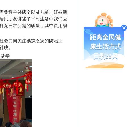
需要科学补碘？以及儿童、妊娠期
居民朋友讲述了平时生活中我们应
补充日常所需的碘量，其中食用碘
距离全民健
社会共同关注碘缺乏病的防治工
康生活方式
补碘。
日剩23天
管梦华