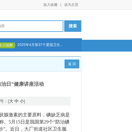
加入收藏
|
设为主页
2025年4月第37个爱国卫生...
生日提醒
返 回
防治日”健康讲座活动
号：[
大
中
小
]
状腺激素的主要原料，碘缺乏病是
称。
5月15日是我国第29个“防治碘
步”。近日，大厂街道社区卫生服