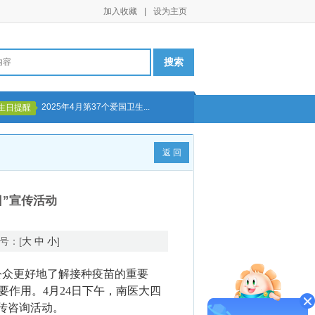
加入收藏
|
设为主页
2025年4月第37个爱国卫生...
生日提醒
返 回
”宣传活动
号：[
大
中
小
]
为使公众更好地了解接种疫苗的重要
作用。4月24日下午，南医大四
传咨询活动。