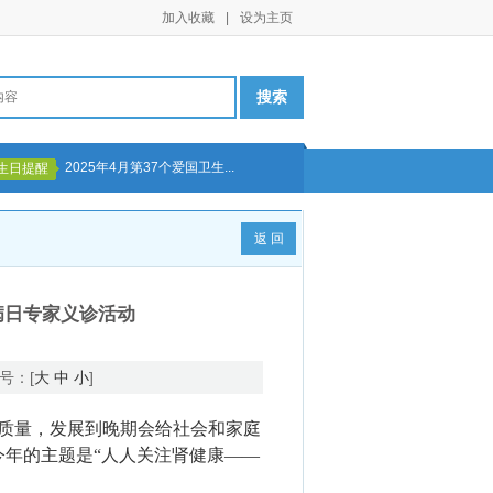
加入收藏
|
设为主页
2025年4月第37个爱国卫生...
生日提醒
返 回
病日专家义诊活动
号：[
大
中
小
]
质量，发展到晚期会给社会和家庭
，今年的主题是“人人关注肾健康——