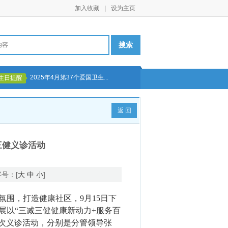
加入收藏
|
设为主页
2025年4月第37个爱国卫生...
生日提醒
返 回
三健义诊活动
字号：[
大
中
小
]
围，打造健康社区，9月15日下
展以“三减三健健康新动力+服务百
此次义诊活动，分别是分管领导张